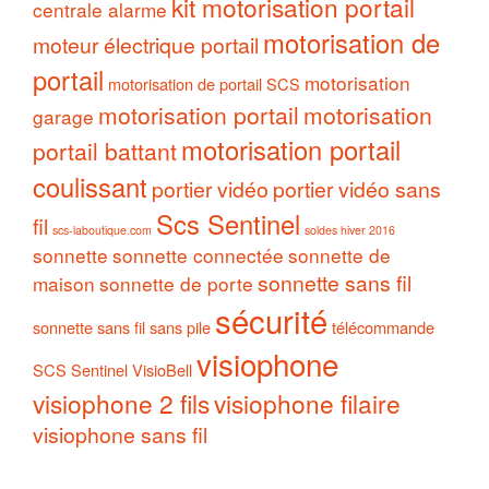
kit motorisation portail
centrale alarme
motorisation de
moteur électrique portail
portail
motorisation
motorisation de portail SCS
motorisation portail
motorisation
garage
motorisation portail
portail battant
coulissant
portier vidéo
portier vidéo sans
Scs Sentinel
fil
scs-laboutique.com
soldes hiver 2016
sonnette
sonnette connectée
sonnette de
sonnette sans fil
maison
sonnette de porte
sécurité
sonnette sans fil sans pile
télécommande
visiophone
SCS Sentinel
VisioBell
visiophone 2 fils
visiophone filaire
visiophone sans fil