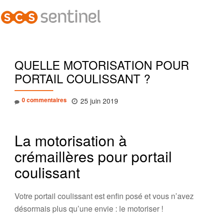
Dépl
Aller
la
au
contenu
navi
QUELLE MOTORISATION POUR
PORTAIL COULISSANT ?
0 commentaires
25 juin 2019
La motorisation à
crémaillères pour portail
coulissant
Votre portail coulissant est enfin posé et vous n’avez
désormais plus qu’une envie : le motoriser !