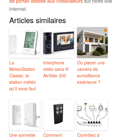
de portail dédiée aux installateurs
sur notre site
internet.
Articles similaires
La
Interphone
Où placer une
MeteoStation
vidéo sans fil
caméra de
Classic, la
AirVisio 200
surveillance
station météo
extérieure ?
qu’il vous faut
Une sonnette
Comment
Contrôlez à