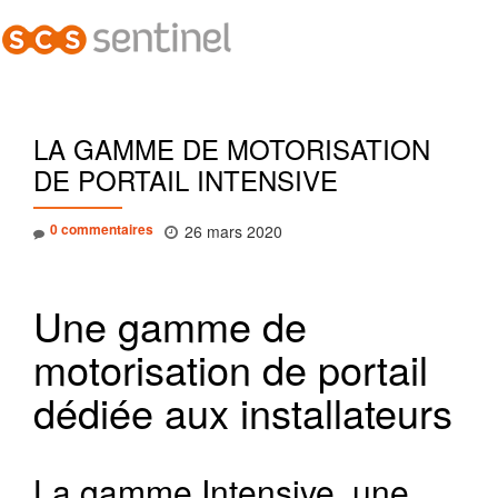
Dépl
Aller
la
au
contenu
navi
LA GAMME DE MOTORISATION
DE PORTAIL INTENSIVE
0 commentaires
26 mars 2020
Une gamme de
motorisation de portail
dédiée aux installateurs
La gamme Intensive, une