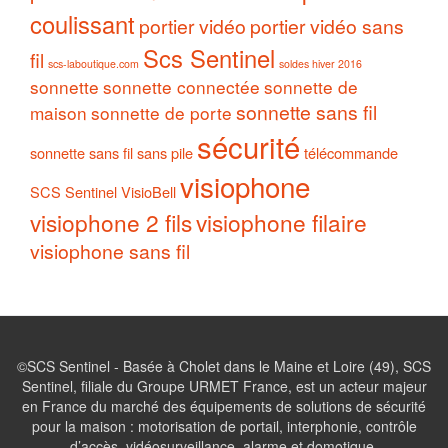
coulissant
portier vidéo
portier vidéo sans
Scs Sentinel
fil
scs-laboutique.com
soldes hiver 2016
sonnette
sonnette connectée
sonnette de
sonnette sans fil
maison
sonnette de porte
sécurité
sonnette sans fil sans pile
télécommande
visiophone
SCS Sentinel
VisioBell
visiophone 2 fils
visiophone filaire
visiophone sans fil
©SCS Sentinel - Basée à Cholet dans le Maine et Loire (49), SCS
Sentinel, filiale du Groupe URMET France, est un acteur majeur
en France du marché des équipements de solutions de sécurité
pour la maison : motorisation de portail, interphonie, contrôle
d’accès, vidéosurveillance, alarme et domotique.