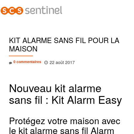
Dépl
Aller
la
au
contenu
navi
KIT ALARME SANS FIL POUR LA
MAISON
0 commentaires
22 août 2017
Nouveau kit alarme
sans fil : Kit Alarm Easy
Protégez votre maison avec
le kit alarme sans fil Alarm