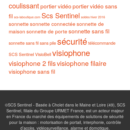
coulissant
portier vidéo
portier vidéo sans
Scs Sentinel
fil
scs-laboutique.com
soldes hiver 2016
sonnette
sonnette connectée
sonnette de
sonnette sans fil
maison
sonnette de porte
sécurité
sonnette sans fil sans pile
télécommande
visiophone
SCS Sentinel
VisioBell
visiophone 2 fils
visiophone filaire
visiophone sans fil
©SCS Sentinel - Basée à Cholet dans le Maine et Loire (49), SCS
Sentinel, filiale du Groupe URMET France, est un acteur majeur
en France du marché des équipements de solutions de sécurité
pour la maison : motorisation de portail, interphonie, contrôle
d’accès, vidéosurveillance, alarme et domotique.