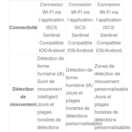
Connexion
Connexion
Connexion
Wi-Fi via
Wi-Fi via
Wi-Fi via
l’application
l’application
l’application
Connectivité
iSCS
iSCS
iSCS
Sentinel
Sentinel
Sentinel
Compatible
Compatible
Compatible
IOS/Android
IOS/Android
IOS/Android
Détection de
forme
Zones de
Détection de
humaine (IA)
détection de
forme
Suivi de
mouvement
humaine (IA)
Détection
mouvement
personnalisable
Jours et
de
intelligent
Jours et
plages
mouvement
Jours et
plages
horaires de
plages
horaires de
détections
horaires de
détections
personnalisables
détections
personnalisables