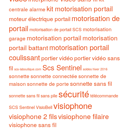
kit motorisation portail
centrale alarme
motorisation de
moteur électrique portail
portail
motorisation
motorisation de portail SCS
motorisation portail
motorisation
garage
motorisation portail
portail battant
coulissant
portier vidéo
portier vidéo sans
Scs Sentinel
fil
scs-laboutique.com
soldes hiver 2016
sonnette
sonnette connectée
sonnette de
sonnette sans fil
maison
sonnette de porte
sécurité
sonnette sans fil sans pile
télécommande
visiophone
SCS Sentinel
VisioBell
visiophone 2 fils
visiophone filaire
visiophone sans fil