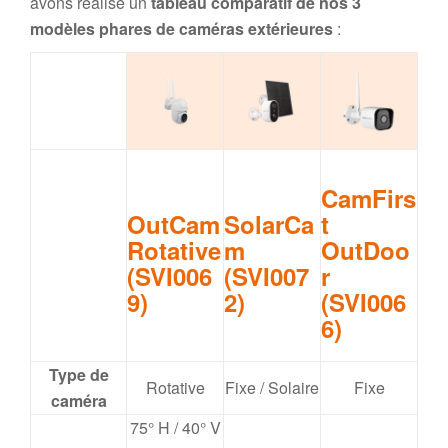
avons réalisé un
tableau comparatif de nos 3
modèles phares
de caméras extérieures
:
CamFirs
OutCam
SolarCa
t
Rotative
m
OutDoo
(SVI006
(SVI007
r
9)
2)
(SVI006
6)
Type de
Rotative
Fixe / Solaire
Fixe
caméra
75° H / 40° V