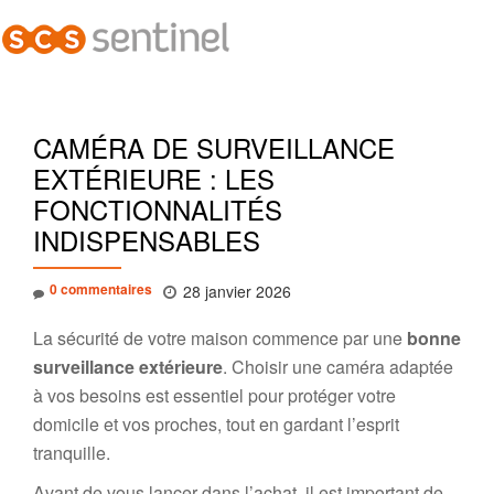
Dépl
Aller
la
au
contenu
navi
CAMÉRA DE SURVEILLANCE
EXTÉRIEURE : LES
FONCTIONNALITÉS
INDISPENSABLES
0 commentaires
28 janvier 2026
La sécurité de votre maison commence par une
bonne
surveillance extérieure
. Choisir une caméra adaptée
à vos besoins est essentiel pour protéger votre
domicile et vos proches, tout en gardant l’esprit
tranquille.
Avant de vous lancer dans l’achat, il est important de