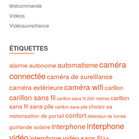
télécommande
Vidéos
Vidéosurveillance
ÉTIQUETTES
caméra
automatisme
alarme autonome
connectée
caméra de sureillance
caméra wifi
caméra extérieure
carillon
carillon sans fil
carillon
carillon sans fil 200 mètres
sans fil sans pile
choisir sa
carillon sans pile
confort
motorisation de portail
détecteur de fumée
interphone
interphone
guirlande solaire
vidéo
interphone vidéo sans fil
kit