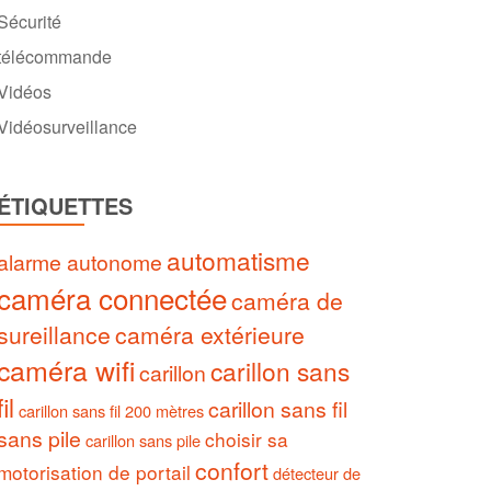
Sécurité
télécommande
Vidéos
Vidéosurveillance
ÉTIQUETTES
automatisme
alarme autonome
caméra connectée
caméra de
sureillance
caméra extérieure
caméra wifi
carillon sans
carillon
fil
carillon sans fil
carillon sans fil 200 mètres
sans pile
choisir sa
carillon sans pile
confort
motorisation de portail
détecteur de