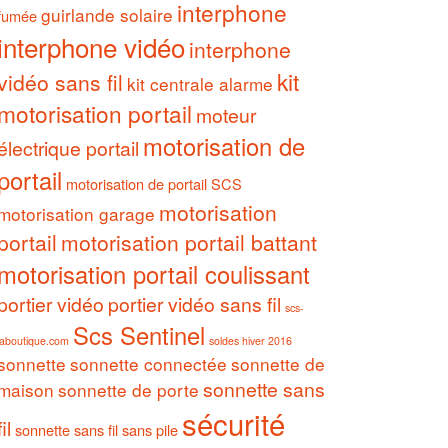
interphone
guirlande solaire
fumée
interphone vidéo
interphone
kit
vidéo sans fil
kit centrale alarme
motorisation portail
moteur
motorisation de
électrique portail
portail
motorisation de portail SCS
motorisation
motorisation garage
portail
motorisation portail battant
motorisation portail coulissant
portier vidéo
portier vidéo sans fil
scs-
Scs Sentinel
laboutique.com
soldes hiver 2016
sonnette
sonnette connectée
sonnette de
sonnette sans
maison
sonnette de porte
sécurité
fil
sonnette sans fil sans pile