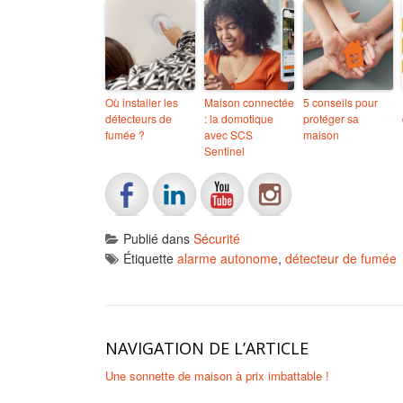
Où installer les
Maison connectée
5 conseils pour
détecteurs de
: la domotique
protéger sa
fumée ?
avec SCS
maison
Sentinel
Publié dans
Sécurité
Étiquette
alarme autonome
,
détecteur de fumée
NAVIGATION DE L’ARTICLE
Une sonnette de maison à prix imbattable !