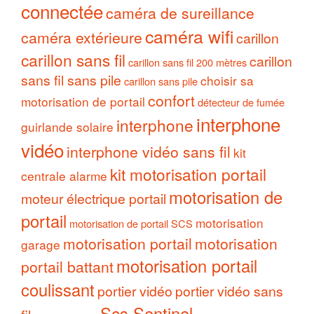
connectée
caméra de sureillance
caméra wifi
caméra extérieure
carillon
carillon sans fil
carillon
carillon sans fil 200 mètres
sans fil sans pile
choisir sa
carillon sans pile
confort
motorisation de portail
détecteur de fumée
interphone
interphone
guirlande solaire
vidéo
interphone vidéo sans fil
kit
kit motorisation portail
centrale alarme
motorisation de
moteur électrique portail
portail
motorisation
motorisation de portail SCS
motorisation portail
motorisation
garage
motorisation portail
portail battant
coulissant
portier vidéo
portier vidéo sans
Scs Sentinel