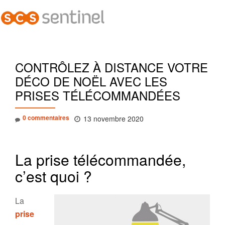
Dépl
Aller
la
au
contenu
navi
CONTRÔLEZ À DISTANCE VOTRE
DÉCO DE NOËL AVEC LES
PRISES TÉLÉCOMMANDÉES
0 commentaires
13 novembre 2020
La prise télécommandée,
c’est quoi ?
La
prise