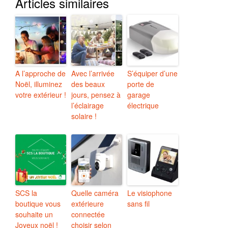
Articles similaires
A l’approche de
Avec l’arrivée
S’équiper d’une
Noël, illuminez
des beaux
porte de
votre extérieur !
jours, pensez à
garage
l’éclairage
électrique
solaire !
SCS la
Quelle caméra
Le visiophone
boutique vous
extérieure
sans fil
souhaite un
connectée
Joyeux noël !
choisir selon