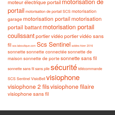
motorisation de
moteur électrique portail
portail
motorisation
motorisation de portail SCS
motorisation portail
motorisation
garage
motorisation portail
portail battant
coulissant
portier vidéo
portier vidéo sans
Scs Sentinel
fil
scs-laboutique.com
soldes hiver 2016
sonnette
sonnette connectée
sonnette de
sonnette sans fil
maison
sonnette de porte
sécurité
sonnette sans fil sans pile
télécommande
visiophone
SCS Sentinel
VisioBell
visiophone 2 fils
visiophone filaire
visiophone sans fil