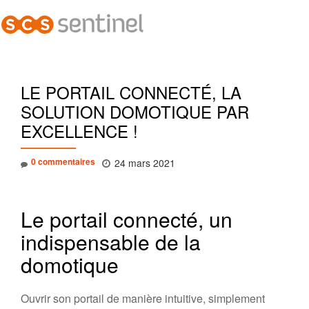
Dépl
Aller
la
au
contenu
navi
LE PORTAIL CONNECTÉ, LA
SOLUTION DOMOTIQUE PAR
EXCELLENCE !
0 commentaires
24 mars 2021
Le portail connecté, un
indispensable de la
domotique
Ouvrir son portail de manière intuitive, simplement